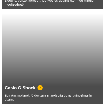
Elegáns, vonzó, keresett, igényes és ugyanakkor még mindig
megfizethető.
Casio G-Shock
Egy óra, melynek fő devizája a tartósság és az utánozhatatlan
dizájn.