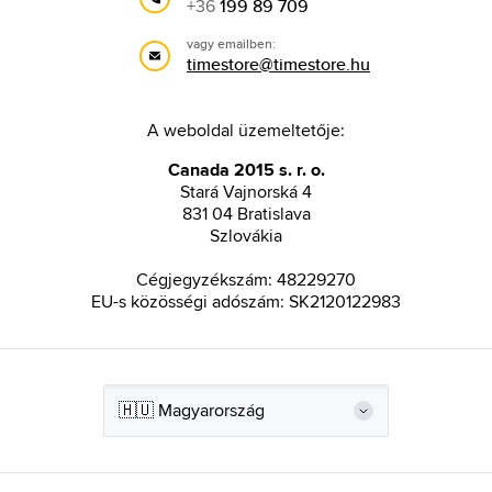
+36
199 89 709
vagy emailben:
timestore@timestore.hu
A weboldal üzemeltetője:
Canada 2015 s. r. o.
Stará Vajnorská 4
831 04 Bratislava
Szlovákia
Cégjegyzékszám: 48229270
EU-s közösségi adószám: SK2120122983