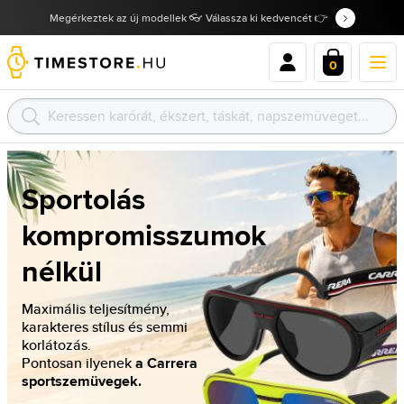
Megérkeztek az új modellek 👓 Válassza ki kedvencét 👉
0
Sportolás
kompromisszumok
nélkül
Maximális teljesítmény,
karakteres stílus és semmi
korlátozás.
Pontosan ilyenek
a Carrera
sportszemüvegek.